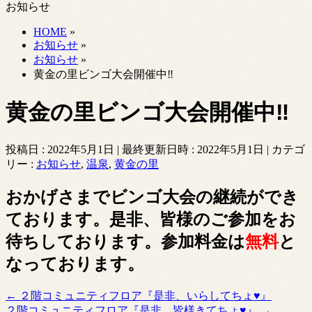
お知らせ
HOME
»
お知らせ
»
お知らせ
»
黄金の里ビンゴ大会開催中‼
黄金の里ビンゴ大会開催中‼
投稿日 : 2022年5月1日
最終更新日時 : 2022年5月1日
カテゴ
リー :
お知らせ
,
温泉
,
黄金の里
おかげさまでビンゴ大会の継続ができ
ております。是非、皆様のご参加をお
待ちしております。参加料金は
無料
と
なっております。
←
２階コミュニティフロア『是非、いらしてちょ♥』
２階コミュニティフロア『是非、皆様きてちょ♥』
→